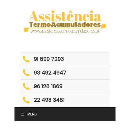
Skip
to
content
91 899 7293
93 492 4647
96 128 1869
22 493 3481
MENU